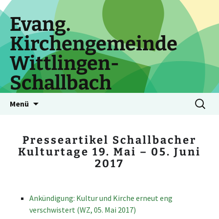
Zum
Inhalt
Evang.
springen
Kirchengemeinde
Wittlingen-
Schallbach
Suchen
Menü
nach:
Presseartikel Schallbacher
Kulturtage 19. Mai – 05. Juni
2017
Ankündigung: Kultur und Kirche erneut eng
verschwistert (WZ, 05. Mai 2017)