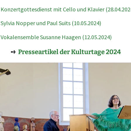
Buchvorstellung
Konzertgottesdienst mit Cello und Klavier (28.04.202
(23.07.2023)
5. Schallbacher
Kulturtage 2022
Sylvia Nopper und Paul Suits (10.05.2024)
Kulturtage 2023
Geschichten des
Schallbacher
Vokalensemble Susanne Haagen (12.05.2024)
Weihnachtsweges 2
Kulturtage 2022
➺
Presseartikel der Kulturtage 2024
Ostern 2020 –
Impressionen
Kulturtage 2016-2019
4. Schallbacher
2021
Kulturtage: 2019
2020
3. Schallbacher
Kulturtage: 2018
Bis 2019
2. Schallbacher
Kulturtage 2017