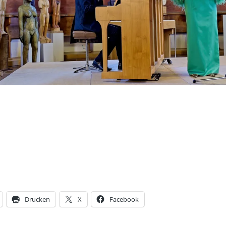
Renovierung der Kirche
04.2015 – 04.2016
26.11.2016, 20 Uhr:
Konzert Gospelchor
Joyful Celebration
Resümee der
Schallbacher Kultur
2016
1. Schallbacher
Kulturtage 2016
Thomas Th. Willman
Skulpturen und Bild
29.04. – 16.05.2016