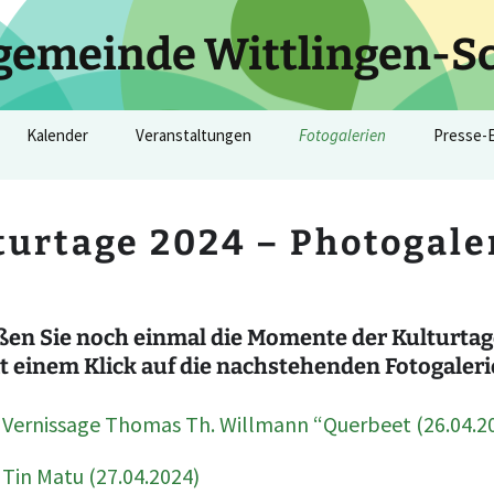
gemeinde Wittlingen-S
Kalender
Veranstaltungen
Fotogalerien
Presse-
Kirchliche Termine
9. Schallbacher
Kulturtage 2025
Kirchlic
Kulturtage 2026
turtage 2024 – Photogale
ienste
Evang. Kirchenbezirk
Godi 1150 Jahre
8. Kultu
Markgräflerland
8. Schallbacher
Wittlingen
Kulturtage 2025
Schallba
ßen Sie noch einmal die Momente der Kulturtag
Kulturtage 2024
2016-24
7. Schallbacher
t einem Klick auf die nachstehenden Fotogaleri
Kulturtage 2024
Impressionen der
Vernissage Thomas Th. Willmann “Querbeet (26.04.2
Schallbacher Kulturtage
Veranstaltungen 2016-23
2016 bis 2023
6. Schallbacher
Kulturtage 2023
Tin Matu (27.04.2024)