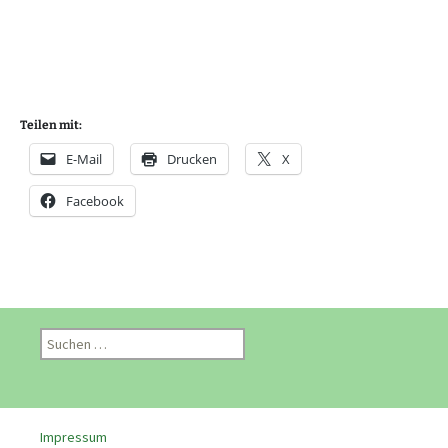
Teilen mit:
E-Mail
Drucken
X
Facebook
S
u
c
h
e
Impressum
n