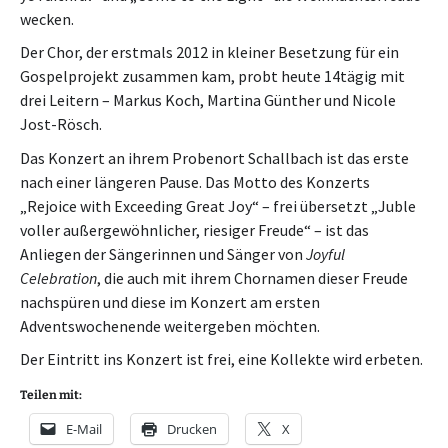
wecken.
Der Chor, der erstmals 2012 in kleiner Besetzung für ein
Gospelprojekt zusammen kam, probt heute 14tägig mit
drei Leitern – Markus Koch, Martina Günther und Nicole
Jost-Rösch.
‪Das Konzert an ihrem Probenort Schallbach ist das erste
nach einer längeren Pause. Das Motto des Konzerts
„Rejoice with Exceeding Great Joy“ – frei übersetzt „Juble
voller außergewöhnlicher, riesiger Freude“ – ist das
Anliegen der Sängerinnen und Sänger von
Joyful
Celebration
, die auch mit ihrem Chornamen dieser Freude
nachspüren und diese im Konzert am ersten
Adventswochenende weitergeben möchten.
Der Eintritt ins Konzert ist frei, eine Kollekte wird erbeten.
Teilen mit:
E-Mail
Drucken
X