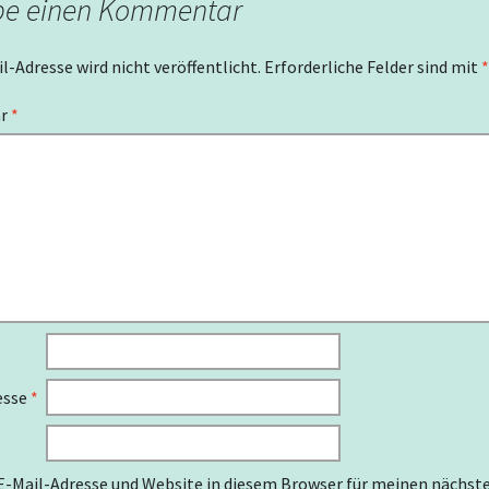
be einen Kommentar
1. Schallbacher
Kulturtage 2016
l-Adresse wird nicht veröffentlicht.
Erforderliche Felder sind mit
*
Thomas Th. Willman
ar
*
Skulpturen und Bild
29.04. – 16.05.2016
esse
*
-Mail-Adresse und Website in diesem Browser für meinen nächst