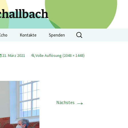
challbach
Suchen
Echo
Kontakte
Spenden
nach:
he Nachrichten
Adressen der Kirchen
21. März 2021
Volle Auflösung (2048 × 1448)
rtage 2025
Kontaktformular
cher Kulturtage
Pfarramt
7. Kulturtage 2024
Pfarrperson
6. Kulturtage 2023
→
Kirchengemeinderat
5. Kulturtage 2022
Nächstes
Frag die Kirche
4. Kulturtage 2019
Pfarrsaal Schallbach
3. Kulturtage 2018