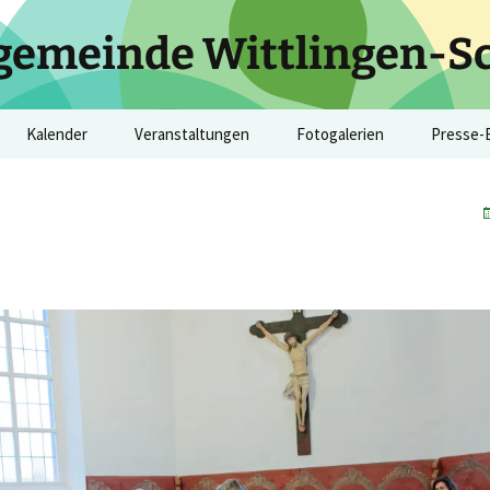
gemeinde Wittlingen-S
Kalender
Veranstaltungen
Fotogalerien
Presse-
Kirchliche Termine
9. Schallbacher
Kulturtage 2025
Kirchlic
Kulturtage 2026
ienste
Evang. Kirchenbezirk
Godi 1150 Jahre
8. Kultu
Markgräflerland
8. Schallbacher
Wittlingen
Kulturtage 2025
Schallba
Kulturtage 2024
2016-24
7. Schallbacher
Kulturtage 2024
Impressionen der
Schallbacher Kulturtage
Veranstaltungen 2016-23
2016 bis 2023
6. Schallbacher
Kulturtage 2023
Buchvorstellung
(23.07.2023)
5. Schallbacher
Kulturtage 2022