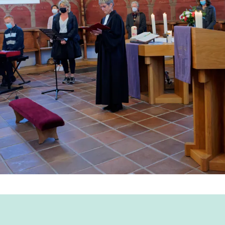
Kulturtage 2023
Geschichten des
Schallbacher
Kulturtage 2022
Weihnachtsweges 2
Kulturtage 2016-2019
Ostern 2020 –
Impressionen
2021
4. Schallbacher
Kulturtage: 2019
2020
3. Schallbacher
Bis 2019
Kulturtage: 2018
Renovierung der Kirche
2. Schallbacher
04.2015 – 04.2016
Kulturtage 2017
26.11.2016, 20 Uhr:
Konzert Gospelchor
Joyful Celebration
Resümee der
Schallbacher Kultur
2016