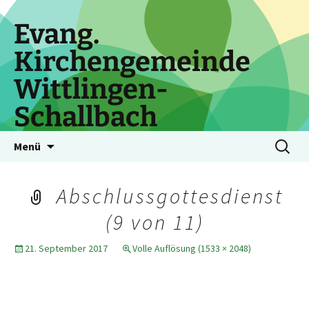
Zum
Inhalt
Evang.
springen
Kirchengemeinde
Wittlingen-
Schallbach
Suchen
Menü
nach:
Abschlussgottesdienst
(9 von 11)
21. September 2017
Volle Auflösung (1533 × 2048)