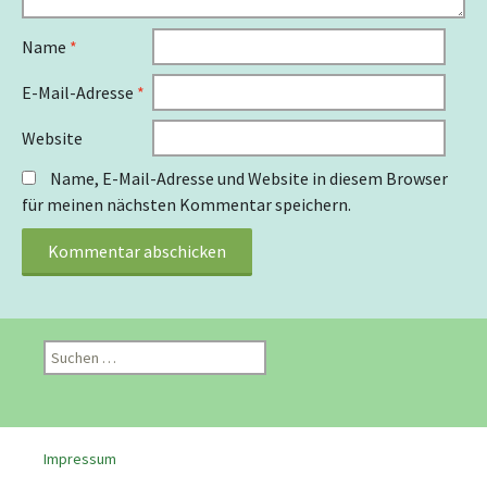
Name
*
E-Mail-Adresse
*
Website
Name, E-Mail-Adresse und Website in diesem Browser
für meinen nächsten Kommentar speichern.
S
u
c
h
e
Impressum
n