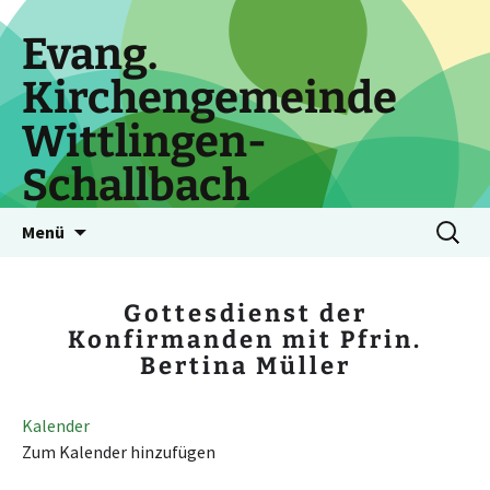
Zum
Inhalt
Evang.
springen
Kirchengemeinde
Wittlingen-
Schallbach
Suchen
Menü
nach:
Gottesdienst der
Konfirmanden mit Pfrin.
Bertina Müller
Kalender
Zum Kalender hinzufügen