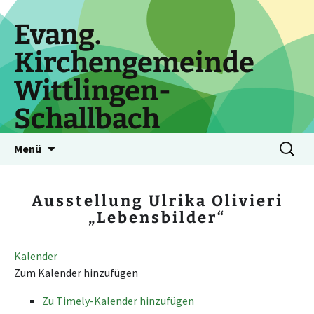
Zum
Inhalt
Evang.
springen
Kirchengemeinde
Wittlingen-
Schallbach
Suchen
Menü
nach:
Ausstellung Ulrika Olivieri
„Lebensbilder“
Kalender
Zum Kalender hinzufügen
Zu Timely-Kalender hinzufügen