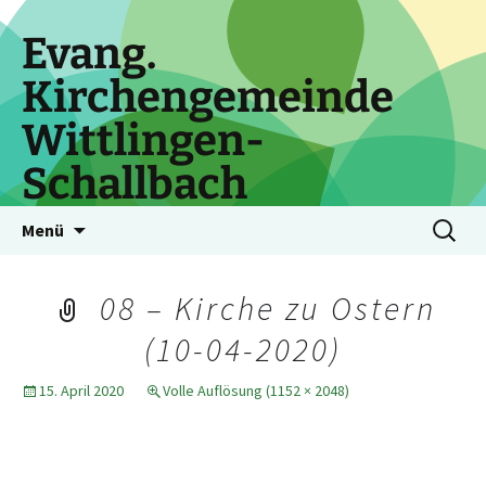
Zum
Inhalt
Evang.
springen
Kirchengemeinde
Wittlingen-
Schallbach
Suchen
Menü
nach:
08 – Kirche zu Ostern
(10-04-2020)
15. April 2020
Volle Auflösung (1152 × 2048)