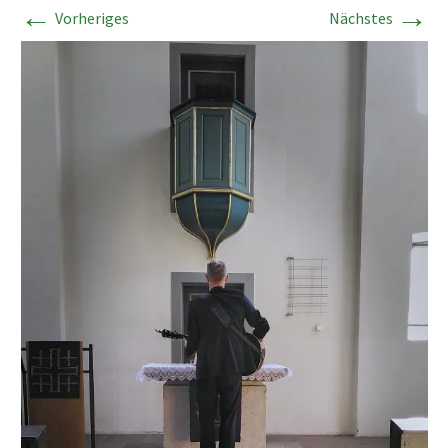
←
→
Vorheriges
Nächstes