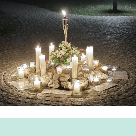
Kulturtage 2023
Geschichten des
Schallbacher
Kulturtage 2022
Weihnachtsweges 2
Kulturtage 2016-2019
Ostern 2020 –
Impressionen
2021
4. Schallbacher
Kulturtage: 2019
2020
3. Schallbacher
Bis 2019
Kulturtage: 2018
Renovierung der Kirche
2. Schallbacher
04.2015 – 04.2016
Kulturtage 2017
26.11.2016, 20 Uhr:
Konzert Gospelchor
Joyful Celebration
Resümee der
Schallbacher Kultur
2016