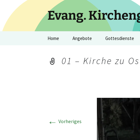
Zum
Inhalt
Evang. Kirchen
springen
Home
Angebote
Gottesdienste
Purzeltreff
Kinderkirche
01 – Kirche zu Os
Konfi – Deine Zeit
Sonntagsgottesd
Gebet für die Orte
Abendmahl
Seniorenkreis
Hauskreise
←
Vorheriges
Glaubenskurse