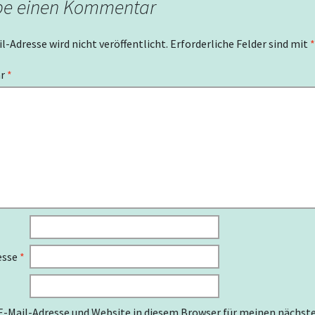
be einen Kommentar
1. Schallbacher
Kulturtage 2016
l-Adresse wird nicht veröffentlicht.
Erforderliche Felder sind mit
*
Thomas Th. Willman
ar
*
Skulpturen und Bild
29.04. – 16.05.2016
esse
*
-Mail-Adresse und Website in diesem Browser für meinen nächst