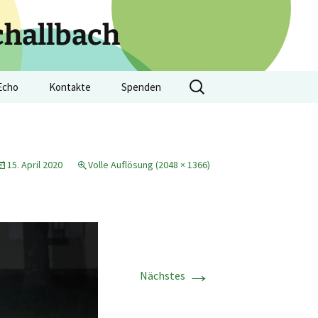
challbach
Suchen
Echo
Kontakte
Spenden
nach:
he Nachrichten
Adressen der Kirchen
rtage 2025
Kontaktformular
15. April 2020
Volle Auflösung (2048 × 1366)
cher Kulturtage
Pfarramt
7. Kulturtage 2024
Pfarrperson
6. Kulturtage 2023
Kirchengemeinderat
5. Kulturtage 2022
→
Nächstes
Frag die Kirche
4. Kulturtage 2019
Pfarrsaal Schallbach
3. Kulturtage 2018